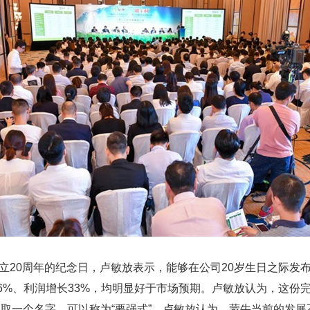
过成立20周年的纪念日，卢敏放表示，能够在公司20岁生日之际
5.6%、利润增长33%，均明显好于市场预期。卢敏放认为，这
取一个名字，可以称为“要强式”。卢敏放认为，蒙牛当前的发