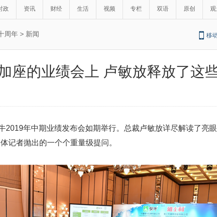
时政
资讯
财经
生活
视频
专栏
双语
原创
观
十周年
>
新闻
移
加座的业绩会上 卢敏放释放了这
蒙牛2019年中期业绩发布会如期举行。总裁卢敏放详尽解读了亮
媒体记者抛出的一个个重量级提问。